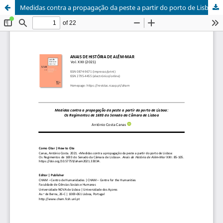
Medidas contra a propagação da peste a partir do porto de Lisboa: Os Regimentos de 1693 do Senado da Câmara de Lisboa