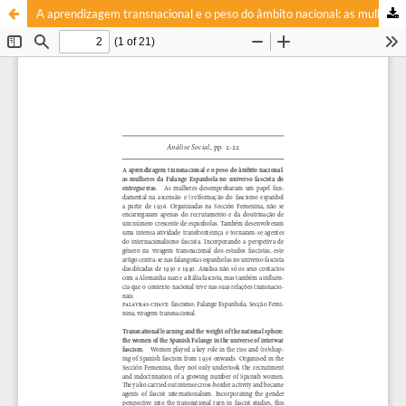
A aprendizagem transnacional e o peso do âmbito nacional: as mulheres da Falange Espanhola no universo fascista do entreguerras