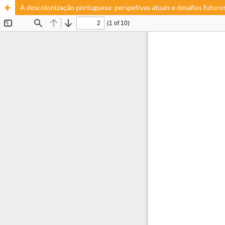
A descolonização portuguesa: perspetivas atuais e desafios futuro