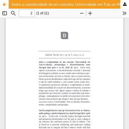
Sobre a complexidade de um conceito: Universidade em Trás-os-Montes, antropologia e desenvolvimento num Portugal dual após o 25 de Abril de 1974