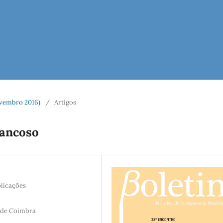
vembro 2016)
/
Artigos
rancoso
plicações
e de Coimbra