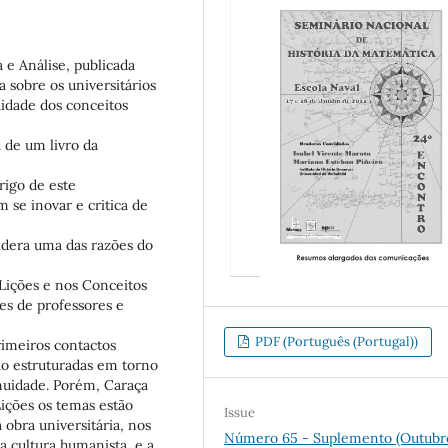
 e Análise, publicada
 sobre os universitários
didade dos conceitos
a de um livro da
rigo de este
 se inovar e critica de
sidera uma das razões do
 Lições e nos Conceitos
es de professores e
PDF (Português (Portugal))
rimeiros contactos
ão estruturadas em torno
nuidade. Porém, Caraça
Lições os temas estão
Issue
obra universitária, nos
Número 65 - Suplemento (Outubr
 cultura humanista, e a