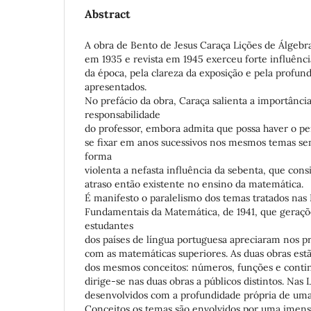
Abstract
A obra de Bento de Jesus Caraça Lições de Álgebra
em 1935 e revista em 1945 exerceu forte influência
da época, pela clareza da exposição e pela profun
apresentados.
No prefácio da obra, Caraça salienta a importânci
responsabilidade
do professor, embora admita que possa haver o pe
se fixar em anos sucessivos nos mesmos temas sem
forma
violenta a nefasta influência da sebenta, que con
atraso então existente no ensino da matemática.
É manifesto o paralelismo dos temas tratados nas
Fundamentais da Matemática, de 1941, que geraçõ
estudantes
dos países de língua portuguesa apreciaram nos p
com as matemáticas superiores. As duas obras est
dos mesmos conceitos: números, funções e conti
dirige-se nas duas obras a públicos distintos. Nas 
desenvolvidos com a profundidade própria de uma 
Conceitos os temas são envolvidos por uma imensa