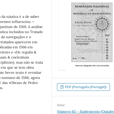
 da náutica é a de saber
mesmo influenciou —
antium de 1569. A análise
áutica incluídos no Tratado
s da navegação» e o
s tratados aparecem em
ublicadas em 1566 em
artem» e «De regulis &
quam & coelestium
plinis»), mas não se trata
, em que se tem obra
e breve texto é revisitar
to noniano de 1566, agora
IV das «Obras» de Pedro
PDF (Português (Portugal))
s.
Issue
Número 65 - Suplemento (Outubr