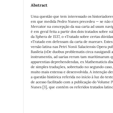
Abstract
Uma questão que tem interessado os historiadores
em que medida Pedro Nunes precedeu — se não 
Mercator na concepção da sua carta ad usum navig
é em geral feita a partir dos dois tratados sobre n
da Sphera de 1537, o «Tratado sobre certas dúvida
«Tratado em defensam da carta de marear». Este
versão latina nas Petri Nonii Salaciensis Opera p
Basileia («De duobus problematis circa nauigandi 
instrumentis, ad uarias rerum tam maritimarum 
apparentias deprehendendas, ex Mathematicis disci
de simples traduções, sobretudo no segundo caso
muito mais extensa e desenvolvida. A intenção dest
a questão histórica referida no início à luz do tex
de acesso facilitado com a publicação do Volume 
Nunes [3], que contém os referidos tratados latino