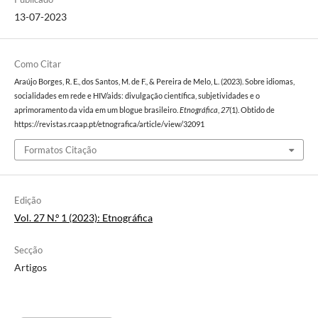
13-07-2023
Como Citar
Araújo Borges, R. E., dos Santos, M. de F., & Pereira de Melo, L. (2023). Sobre idiomas,
socialidades em rede e HIV/aids: divulgação científica, subjetividades e o
aprimoramento da vida em um blogue brasileiro.
Etnográfica
,
27
(1). Obtido de
https://revistas.rcaap.pt/etnografica/article/view/32091
Formatos Citação
Edição
Vol. 27 N.º 1 (2023): Etnográfica
Secção
Artigos