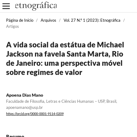
Página de Início
/
Arquivos
/
Vol. 27 N.º 1 (2023): Etnográfica
/
Artigos
A vida social da estátua de Michael
Jackson na favela Santa Marta, Rio
de Janeiro: uma perspectiva móvel
sobre regimes de valor
Apoena Dias Mano
Faculdade de Filosofia, Letras e Ciências Humanas – USP, Brasil,
apoenamano@usp.br
https://orcid.org/0000-0001-9114-0209
Resumo