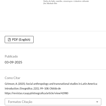
PDF (English)
Publicado
03-09-2025
Como Citar
Grimson, A. (2025). Social anthropology and transnational studies in Latin America:
introduction.
Etnográfica
,
22
(1), 99–108. Obtido de
https://revistas.rcaap.pt/etnografica/article/view/42980
Formatos Citação