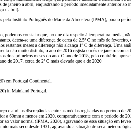
de janeiro a abril, enquadrando o período imediatamente anterior ao in
o e abril).
 pelo Instituto Português do Mar e da Atmosfera (IPMA), para o períod
.
, podemos constatar que, no que diz respeito à temperatura média, não
ntanto, deteta-se uma diferença de cerca de 2,5º C no mês de fevereir
 restantes meses a diferença não alcança 1º C de diferença. Uma anál
nto não muito distinto, o ano de 2016 regista o mês de janeiro com a
os dois primeiros meses do ano. O ano de 2018, pelo contrário, aprese
 ano de 2017, cerca de 2º C mais elevada que a de 2020.
0) em Portugal Continental.
20) in Mainland Portugal.
arço e abril as discrepâncias entre as médias registadas no período de 
uperior a 60mm a menos em 2020, comparativamente com o período de 2015-
rior ao valor normal (IPMA, 2020), agravando-se essa situação em fever
to mais seco desde 1931, agravando a situação de seca meteorológica qu