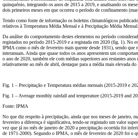
quinquénio, integrando os anos de 2015 a 2019, e analisando os meses 
dois primeiros meses em que ocorreu o período de confinamento (març
Tendo como fonte de informação os boletins climatológicos publicados
relativos à Temperatura Média Mensal e à Precipitação Média Mensal
Da análise do comportamento destes elementos no período considerado
registados no período 2015-2019 e a registada em 2020 (fig. 1). No e
IPMA como o mês de fevereiro mais quente desde 1931), sendo que nos
interanuais. Ainda que quase todos os anos apresentem um comportame
o ano de 2020, também ele com médias superiores aos restantes anos n
relativamente ao mês de abril, destaque para a média mais elevada do
Fig. 1
–
Precipitação e Temperatura médias mensais (2015-2019 e 202
Fig. 1 – Average monthly rainfall and temperature (2015-2019 and 20
Fonte: IPMA
No que diz respeito à precipitação, ainda que nos meses de janeiro, m
fevereiro a diferença é significativa, tendo-se registado um valor s
vez que já no mês de janeiro de 2020 a precipitação ocorrida foi infe
de 1971-2000). Segundo o IPMA, o mês de fevereiro de 2020 foi o quin