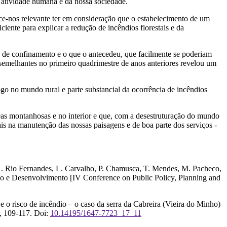
 atividade humana e da nossa sociedade.
ece-nos relevante ter em consideração que o estabelecimento de um
iente para explicar a redução de incêndios florestais e da
 de confinamento e o que o antecedeu, que facilmente se poderiam
 semelhantes no primeiro quadrimestre de anos anteriores revelou um
go no mundo rural e parte substancial da ocorrência de incêndios
reas montanhosas e no interior e que, com a desestruturação do mundo
ais na manutenção das nossas paisagens e de boa parte dos serviços ­
 J. A. Rio Fernandes, L. Carvalho, P. Chamusca, T. Mendes, M. Pacheco,
ção e Desenvolvimento
[IV Conference on Public Policy, Planning and
e o risco de incêndio – o caso da serra da Cabreira (Vieira do Minho)
, 109-117. Doi:
10.14195/1647-7723_17_11