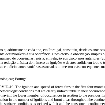
iro quadrimestre de cada ano, em Portugal, constituiu, desde os anos s
e desfavoráveis à sua ocorrência. Com efeito, a observação simples dos 
número de ocorrências regista, em relação aos cinco anos anteriores 
a redução drástica do número de ignições e da área ardida em todo o ter
 ­condicionantes sanitárias associadas ao mesmo e às consequentes me
ológicas; Portugal.
OVID-19
. The ignition and spread of forest fires in the first four month
orologic conditions that are clearly unfavourable to their occurrence. I
20 having the lowest number of occurrences in relation to the previous
tion in the number of ignitions and burnt areas throughout the continenta
he sanitary conditions associated with it and the consequent confinem