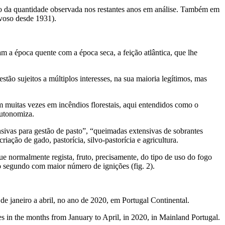
bro da quantidade observada nos restantes anos em análise. Também em
voso desde 1931).
am a época quente com a época seca, a feição atlântica, que lhe
stão sujeitos a múltiplos interesses, na sua maioria legítimos, mas
tam muitas vezes em incêndios florestais, aqui entendidos como o
autonomiza.
ivas para gestão de pasto”, “queimadas extensivas de sobrantes
iação de gado, pastorícia, silvo-pastorícia e agricultura.
e normalmente regista, fruto, precisamente, do tipo de uso do fogo
o segundo com maior número de ignições (fig. 2).
e janeiro a abril, no ano de 2020, em Portugal Continental.
s in the months from January to April, in 2020, in Mainland Portugal.