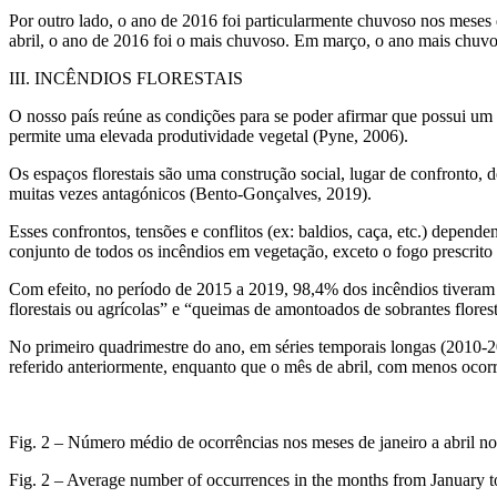
Por outro lado, o ano de 2016 foi particularmente chuvoso nos meses
abril, o ano de 2016 foi o mais chuvoso. Em março, o ano mais chuv
III. INCÊNDIOS FLORESTAIS
O nosso país reúne as condições para se poder afirmar que possui um “
permite uma elevada produtividade vegetal (Pyne, 2006).
Os espaços florestais são uma construção social, lugar de confronto, de
muitas vezes antagónicos (Bento-Gonçalves, 2019).
Esses confrontos, tensões e conflitos (ex: baldios, caça, etc.) depend
conjunto de todos os incêndios em vegetação, exceto o fogo prescrito e
Com efeito, no período de 2015 a 2019, 98,4% dos incêndios tiveram
florestais ou agrícolas” e “queimas de amontoados de sobrantes floresta
No primeiro quadrimestre do ano, em séries temporais longas (2010-2
referido anteriormente, enquanto que o mês de abril, com menos ocorr
Fig. 2 – Número médio de ocorrências nos meses de janeiro a abril no
Fig. 2 – Average number of occurrences in the months from January to