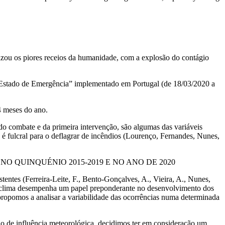
zou os piores receios da humanidade, com a explosão do contágio
 o “Estado de Emergência” implementado em Portugal (de 18/03/2020 a
4 meses do ano.
a do combate e da primeira intervenção, são algumas das variáveis
é fulcral para o deflagrar de incêndios (Lourenço, Fernandes, Nunes,
 QUINQUÉNIO 2015-2019 E NO ANO DE 2020
tentes (Ferreira-Leite, F., Bento-Gonçalves, A., Vieira, A., Nunes,
“o clima desempenha um papel preponderante no desenvolvimento dos
propomos a analisar a variabilidade das ocorrências numa determinada
ão de influência meteorológica, decidimos ter em consideração um