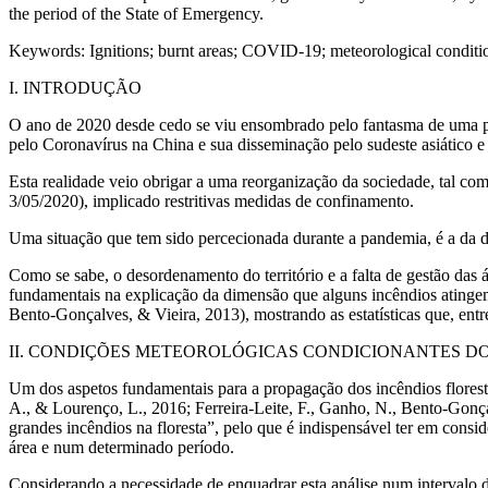
the period of the State of Emergency.
Keywords:
Ignitions; burnt areas; COVID-19; meteorological conditio
I. INTRODUÇÃO
O ano de 2020 desde cedo se viu ensombrado pelo fantasma de uma po
pelo Coronavírus na China e sua disseminação pelo sudeste asiático e 
Esta realidade veio obrigar a uma reorganização da sociedade, tal c
3/05/2020), implicado restritivas medidas de confinamento.
Uma situação que tem sido percecionada durante a pandemia, é a da dr
Como se sabe, o desordenamento do território e a falta de gestão das á
fundamentais na explicação da dimensão que alguns incêndios atingem,
Bento-Gonçalves, & Vieira, 2013), mostrando as estatísticas que, en
II. CONDIÇÕES METEOROLÓGICAS CONDICIONANTES DOS
Um dos aspetos fundamentais para a propagação dos incêndios florestai
A., & Lourenço, L., 2016; Ferreira-Leite, F., Ganho, N., Bento-Gon
grandes incêndios na floresta”, pelo que é indispensável ter em con
área e num determinado período.
Considerando a necessidade de enquadrar esta análise num intervalo 