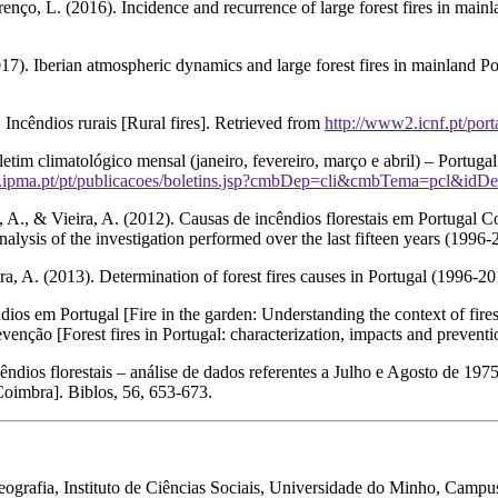
enço, L. (2016). Incidence and recurrence of large forest fires in main
17). Iberian atmospheric dynamics and large forest fires in mainland Po
 Incêndios rurais [Rural fires]. Retrieved from
http://www2.icnf.pt/porta
im climatológico mensal (janeiro, fevereiro, março e abril) – Portugal
.ipma.pt/pt/publicacoes/boletins.jsp?cmbDep=cli&cmbTema=pcl&id
A., & Vieira, A. (2012). Causas de incêndios florestais em Portugal Co
 analysis of the investigation performed over the last fifteen years (1996
ra, A. (2013).
Determination of forest fires causes in Portugal (1996-2
 em Portugal [Fire in the garden: Understanding the context of fires in 
prevenção
[Forest fires in Portugal: characterization, impacts and prevent
êndios florestais – análise de dados referentes a Julho e Agosto de 19
 Coimbra].
Biblos
,
56
, 653-673.
grafia, Instituto de Ciências Sociais, Universidade do Minho, Campu