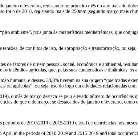
 de janeiro e fevereiro, registando no primeiro mês do ano mais do do
oso foi o de 2018, registando mais de 250mm (segundo março mais chu
piro ambiente”, pois junta às caraterísticas mediterrânicas, que conjug
 tensões, de conflitos de uso, de apropriação e transformação, ou seja, e
entes de fatores de ordem pessoal, social, económica e ambiental, resul
 os incêndios agrícolas, que, pelas suas caraterísticas e dinâmicas, os 
 mão humana, e desses, 33,8% tiveram na sua origem “queimadas extens
is ou agrícolas”, ou seja, uso do fogo em atividades relacionadas com cr
019), o mês de março destaca-se pelo elevado número de ocorrências qu
ências do que o de março, se destaca dos de janeiro e fevereiro, como 
s períodos de 2010-2019 e 2015-2019 e total de ocorrências nos meses d
 April in the periods of 2010-2019 and 2015-2019 and total occurrence