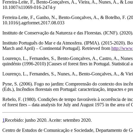
Ferreira-Leite, F., Bento-Gonçalves, A., Vieira, A., Nunes, A., & Lour
10.1007/s11069-016-2474-y
Ferreira-Leite, F., Ganho, N., Bento-Gonçalves, A., & Botelho, F. (20
10.1016/j.agrformet.2017.08.033
Instituto de Conservação da Natureza e das Florestas. (ICNF). (2020).
Instituto Português do Mar e da Atmosfera. (IPMA). (2015-2020). Bolet
March and April) – Continental Portugal].
Retrieved from
http://www
Lourenço, L., Fernandes, S., Bento-Gonçalves, A., Castro, A., Nunes, 
quindénio (1996-2010) [Causes of forest fires in Portugal.
Statistical
Lourenço, L., Fernandes, S., Nunes, A., Bento-Gonçalves, A., & Viei
Pyne, S. (2006).
Fogo no jardim: Compreensão do contexto dos incêndios
(Eds.),
Incêndios florestais em Portugal: caracterização, impactes e 
Rebelo, F. (1980). Condições de tempo favoráveis à ocorrência de inc
of forest fires – data analysis for July and August 1975 in the area of
1
Recebido: junho 2020. Aceite: setembro 2020.
Centro de Estudos de Comunicação e Sociedade, Departamento de Geo