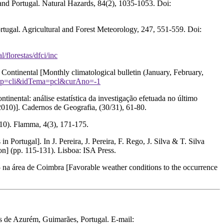
land Portugal.
Natural Hazards
,
84
(2), 1035-1053. Doi:
rtugal.
Agricultural and Forest Meteorology
,
247
, 551-559. Doi:
l/florestas/dfci/inc
 Continental [Monthly climatological bulletin (January, February,
Dep=cli&idTema=pcl&curAno=-1
ntinental: an
á
lise estatística da investigação efetuada no último
-2010)].
Cadernos de Geografia
, (30/31), 61-80.
010).
Flamma
,
4
(3), 171-175.
Portugal]. In J. Pereira, J. Pereira, F. Rego, J. Silva & T. Silva
ion] (pp. 115-131). Lisboa: ISA Press.
75 na área de Coimbra [Favorable weather conditions to the occurrence
s de Azurém, Guimarães, Portugal. E-mail: