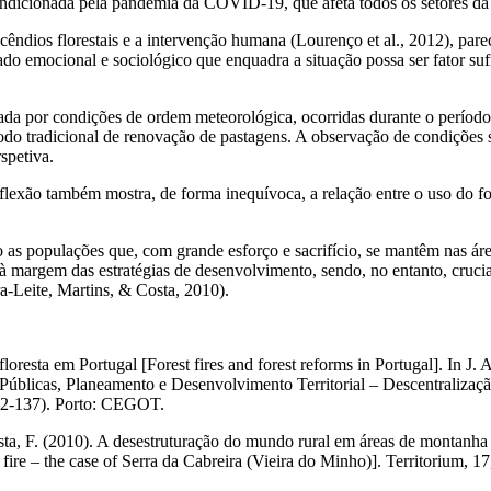
 condicionada pela pandemia da COVID-19, que afeta todos os setores da
incêndios florestais e a intervenção humana (Lourenço
et al.
, 2012), par
do emocional e sociológico que enquadra a situação possa ser fator sufic
da por condições de ordem meteorológica, ocorridas durante o período
ríodo tradicional de renovação de pastagens. A observação de condições
spetiva.
lexão também mostra, de forma inequívoca, a relação entre o uso do fo
o as populações que, com grande esforço e sacrifício, se mantêm nas á
s, à margem das estratégias de desenvolvimento, sendo, no entanto, cruci
a-Leite, Martins, & Costa, 2010).
 floresta em Portugal [Forest fires and forest reforms in Portugal]. In
 Públicas, Planeamento e Desenvolvimento Territorial – Descentraliza
132-137). Porto: CEGOT.
osta, F. (2010). A desestruturação do mundo rural em áreas de montanha 
 fire – the case of Serra da Cabreira (Vieira do Minho)].
Territorium,
17