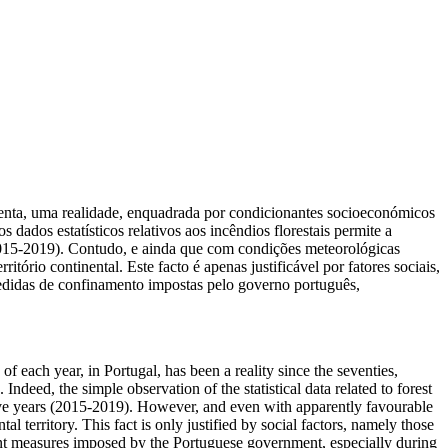
etenta, uma realidade, enquadrada por condicionantes socioeconómicos
dados estatísticos relativos aos incêndios florestais permite a
(2015-2019). Contudo, e ainda que com condições meteorológicas
ritório continental. Este facto
é apenas
justificável por fatores sociais,
didas de confinamento impostas pelo governo português,
s of each year, in Portugal, has been a reality since the seventies,
ndeed, the simple observation of the statistical data related to forest
 five years (2015-2019). However, and even with apparently favourable
l territory. This fact is only justified by social factors, namely those
ent measures imposed by the Portuguese government, especially during