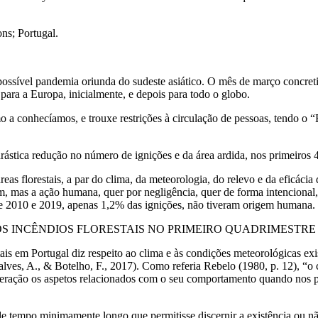
ns; Portugal.
ssível pandemia oriunda do sudeste asiático. O mês de março concreti
para a Europa, inicialmente, e depois para todo o globo.
omo a conhecíamos, e trouxe restrições à circulação de pessoas, tendo
ástica redução no número de ignições e da área ardida, nos primeiros 
reas florestais, a par do clima, da meteorologia, do relevo e da eficáci
 mas a ação humana, quer por negligência, quer de forma intencional, 
tre 2010 e 2019, apenas 1,2% das ignições, não tiveram origem humana.
 INCÊNDIOS FLORESTAIS NO PRIMEIRO QUADRIMESTRE NO
s em Portugal diz respeito ao clima e às condições meteorológicas exis
çalves, A., & Botelho, F., 2017). Como referia Rebelo (1980, p. 12), 
sideração os aspetos relacionados com o seu comportamento quando nos 
de tempo minimamente longo que permitisse discernir a existência ou n