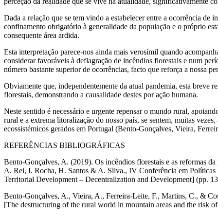
perceção da realidade que se vive na atualidade, significativamente
Dada a relação que se tem vindo a estabelecer entre a ocorrência de 
confinamento obrigatório à generalidade da população e o próprio esta
consequente área ardida.
Esta interpretação parece-nos ainda mais verosímil quando acompanha
considerar favoráveis à deflagração de incêndios florestais e num pe
número bastante superior de ocorrências, facto que reforça a nossa per
Obviamente que, independentemente da atual pandemia, esta breve ref
florestais, demonstrando a causalidade destes por ação humana.
Neste sentido é necessário e urgente repensar o mundo rural, apoiand
rural e a extrema litoralização do nosso país, se sentem, muitas veze
ecossistémicos gerados em Portugal (Bento-Gonçalves, Vieira, Ferreir
REFERÊNCIAS BIBLIOGRÁFICAS
B
ento-Gonçalves, A. (2019). Os incêndios florestais e as reformas da
A. Rei, I. Rocha, H. Santos & A. Silva.,
IV Conferência em Políticas
Territorial Development – Decentralization and Development] (pp. 
Bento-Gonçalves, A., Vieira, A., Ferreira-Leite, F., Martins, C., & C
[The destructuring of the rural world in mountain areas and the risk of