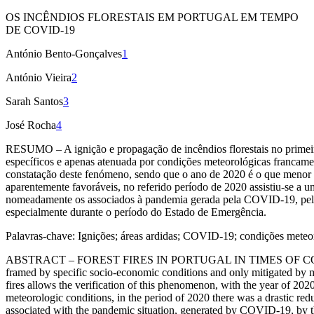
OS INCÊNDIOS FLORESTAIS EM PORTUGAL EM TEMPO
DE COVID-19
António Bento-Gonçalves
1
António Vieira
2
Sarah Santos
3
José Rocha
4
RESUMO
– A ignição e propagação de incêndios florestais no prime
específicos e apenas atenuada por condições meteorológicas francament
constatação deste fenómeno, sendo que o ano de 2020
é
o que menor 
aparentemente favoráveis, no referido período de 2020 assistiu-se a um
nomeadamente os associados à pandemia gerada pela COVID-19, pelas
especialmente durante o período do Estado de Emergência.
Palavras-chave:
Ignições; áreas ardidas; COVID-19; condições meteor
ABSTRACT
– FOREST FIRES IN PORTUGAL IN TIMES OF C
framed by specific socio-economic conditions and only mitigated by mete
fires allows the verification of this phenomenon, with the year of 20
meteorologic conditions, in the period of 2020 there was a drastic reduc
associated with the pandemic situation, generated by COVID-19, by t