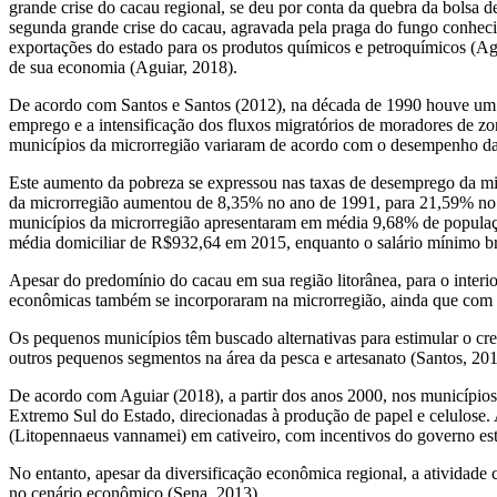
grande crise do cacau regional, se deu por conta da quebra da bolsa
segunda grande crise do cacau, agravada pela praga do fungo conhec
exportações do estado para os produtos químicos e petroquímicos (Ag
de sua economia (Aguiar, 2018).
De acordo com Santos e Santos (2012), na década de 1990 houve um
emprego e a intensificação dos fluxos migratórios de moradores de zo
municípios da microrregião variaram de acordo com o desempenho da
Este aumento da pobreza se expressou nas taxas de desemprego da m
da microrregião aumentou de 8,35% no ano de 1991, para 21,59% no
municípios da microrregião apresentaram em média 9,68% de populaç
média domiciliar de R$932,64 em 2015, enquanto o salário mínimo br
Apesar do predomínio do cacau em sua região litorânea, para o interi
econômicas também se incorporaram na microrregião, ainda que com m
Os pequenos municípios têm buscado alternativas para estimular o c
outros pequenos segmentos na área da pesca e artesanato (Santos, 201
De acordo com Aguiar (2018), a partir dos anos 2000, nos municípios 
Extremo Sul do Estado, direcionadas
à
produção de papel e celulose. 
(
Litopennaeus vannamei
) em cativeiro, com incentivos do governo es
No entanto, apesar da diversificação econômica regional, a atividade 
no cenário econômico (Sena, 2013).