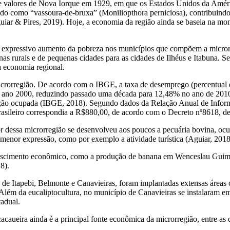
 de valores de Nova Iorque em 1929, em que os Estados Unidos da Amér
ido como “vassoura-de-bruxa” (
Moniliopthora perniciosa
), contribuind
uiar & Pires, 2019). Hoje, a economia da região ainda se baseia na m
 expressivo aumento da pobreza nos municípios que compõem a micro
nas rurais e de pequenas cidades para as cidades de Ilhéus e Itabuna. 
 economia regional.
icrorregião. De acordo com o IBGE, a taxa de desemprego (percentual 
 ano 2000, reduzindo passado uma
década
para 12,48% no ano de 2010
ão ocupada (IBGE, 2018). Segundo dados da Relação Anual de Informa
asileiro correspondia a R$880,00, de acordo com o Decreto nº8618, de 
or dessa microrregião se desenvolveu aos poucos a pecuária bovina, oc
enor expressão, como por exemplo a atividade turística (Aguiar, 2018
rescimento econômico, como a produção de banana em Wenceslau Guimarã
8).
de Itapebi, Belmonte e Canavieiras, foram implantadas extensas áreas 
Além da eucaliptocultura, no município de Canavieiras se instalaram e
tadual.
cacaueira ainda é a principal fonte econômica da microrregião, entre a