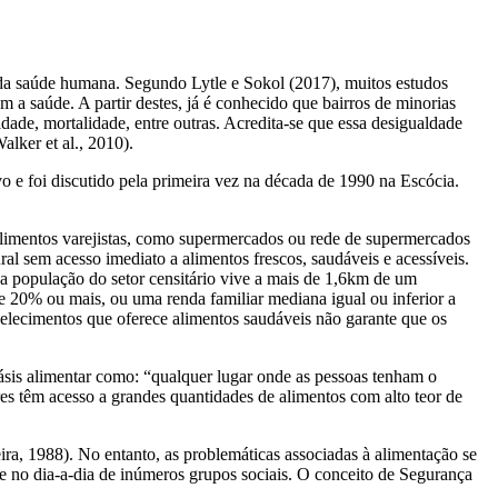
 da saúde humana. Segundo Lytle e Sokol (2017), muitos estudos
m a saúde. A partir destes, já é conhecido que bairros de minorias
ade, mortalidade, entre outras. Acredita-se que essa desigualdade
(Walker
et al.
, 2010).
o e foi discutido pela primeira vez na década de 1990 na Escócia.
alimentos varejistas, como supermercados ou rede de supermercados
ral sem acesso imediato a alimentos frescos, saudáveis e acessíveis.
 população do setor censitário vive a mais de 1,6km de um
 20% ou mais, ou uma renda familiar mediana igual ou inferior a
elecimentos que oferece alimentos saudáveis não garante que os
sis alimentar como: “qualquer lugar onde as pessoas tenham o
s têm acesso a grandes quantidades de alimentos com alto teor de
ira, 1988). No entanto, as problemáticas associadas
à
alimentação se
te no dia-a-dia de inúmeros grupos sociais. O conceito de Segurança