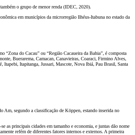
, é também o grupo de menor renda (IDEC, 2020).
oeconômica em municípios da microrregião Ilhéus-Itabuna no estado da
a como “Zona do Cacau” ou “Região Cacaueira da Bahia”, é composta
lmonte, Buerarema, Camacan, Canavieiras, Coaraci, Firmino Alves,
pé, Itapebi, Itapitanga, Jussari, Mascote, Nova Ibiá, Pau Brasil, Santa
o Am, segundo a classificação de Köppen, estando inserida no
ram-se as principais cidades em tamanho e economia, e juntas dão nome
mente refém de diferentes fatores internos e externos. A primeira