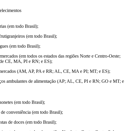
elecimentos
rias (em todo Brasil);
frutigranjeiros (em todo Brasil);
ues (em todo Brasil);
mercados (em todos os estados das regiões Norte e Centro-Oeste;
de CE, MA, PI e RN; e ES);
ercados (AM, AP, PA e RR; AL, CE, MA e PI; MT; e ES);
ços ambulantes de alimentação (AP; AL, CE, PI e RN; GO e MT; e
onetes (em todo Brasil);
 de conveniência (em todo Brasil);
istas de doces (em todo Brasil);