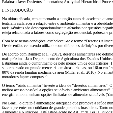
Palabras clave:
Desiertos alimentarios;
Analytical Hierarchical Proces
I. INTRODUÇÃO
Na última década, tem aumentado a atenção tanto da academia quanto 
tentaram esclarecer a relação entre o ambiente alimentar e a obesidade
raciais/étnicas são desproporcionalmente afetados por questões negat
esteja relacionada a fatores como segregação residencial, pobreza e p
Com base nestas condições, estabeleceu-se o termo “Desertos Alime
Desde então, vem sendo utilizado com diferentes definições por diver
De acordo com Ramirez
et al.
(2017), desertos alimentares são defin
mais próxima. Já o Departamento de Agricultura dos Estados Unido
Estipulam ainda o cumprimento de pelo menos um de dois critérios: 
supermercado ou grande mercearia em áreas urbanas, ou 16km em área
80% da renda familiar mediana da área (Miller
et al.
, 2016). No enta
moradores façam compras ali.
O termo “oásis alimentar” inverte a ideia de “desertos alimentares
melhor acesso possível a opções saudáveis e ambientes alimentares”. 
energia, embora tenham opções limitadas de alimentos saudáveis (Ya
No Brasil, o direito à alimentação adequada que promova a saúde huma
fazem presentes no cotidiano de grande parte dos brasileiros. Tanto 
Alimentar e Nutricional está estabelecido no Art. 3° da Lei 11 346/