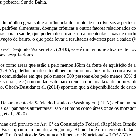
s
; pobreza; Sur de Bahia.
do público geral sobre a influência do ambiente em diversos aspectos
, padrões alimentares, doenças crônicas e outros fatores relacionados co
ivas para a saúde, que podem desencadear o aumento das taxas de morbid
rivação de bairro, o que pode levar a resultados adversos para a saúde 
ntares”. Segundo Walker
et al.
(2010), este é um termo relativamente nov
sos pesquisadores.
idos como áreas que estão a pelo menos 16km da fonte de aquisição de 
s (USDA), define um deserto alimentar como uma
área
urbana ou
área
ru
1) comunidades em que pelo menos 500 pessoas e/ou pelo menos 33% da
s rurais; e 2) comunidades de baixa renda com uma taxa de pobreza de
nto, Ghosh-Dastidar
et al.
(2014) apontam que a disponibilidade de estab
”. O Departamento de Saúde do Estado de Washington (EUA) define um oá
Já os “pântanos alimentares”
são definidos como áreas onde os moradore
ng
et al.
, 2020).
na está previsto no Art. 6° da Constituição Federal (República Brasile
no Brasil quanto no mundo, a Segurança Alimentar é um elemento faltan
2006 (Lei Orgânica de Segurança Alimentar e Nutricional – LOSAN) e