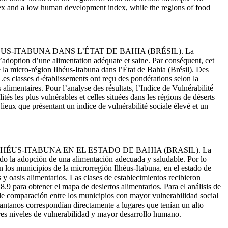
index and a low human development index, while the regions of food
US-ITABUNA DANS L’ÉTAT DE BAHIA (BRÉSIL). La
 l’adoption d’une alimentation adéquate et saine. Par conséquent, cet
e la micro-région Ilhéus-Itabuna dans l’
É
tat de Bahia (Brésil). Des
s. Les classes d›établissements ont reçu des pondérations selon la
 alimentaires. Pour l’analyse des résultats, l’Indice de Vulnérabilité
és les plus vulnérables et celles situées dans les régions de déserts
ieux que présentant un indice de vulnérabilité sociale élevé et un
HÉUS-ITABUNA EN EL ESTADO DE BAHIA (BRASIL).
La
endo la adopción de una alimentación adecuada y saludable. Por lo
en los municipios de la microrregión Ilhéus-Itabuna, en el estado de
 y oasis alimentarios. Las clases de establecimientos recibieron
8.9
para obtener el mapa de desiertos alimentarios. Para el análisis de
 de comparación entre los municipios con mayor vulnerabilidad social
pantanos correspondían directamente a lugares que tenían un alto
res niveles de vulnerabilidad y mayor desarrollo humano.