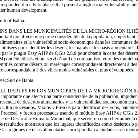
rresponded directly to places that present a high social vulnerability 
reater human development.
outh of Bahia.
INS DANS LES MUNICIPALITÉS DE LA MICRO-RÉGION ILHÉ
important qui affecte une partie considérable de la population, empêchant
rts alimentaires et la vulnérabilité socio-économique dans les communes d
 utilisées pour identifier les déserts, les marais et les oasis alimentaire
es par le plugin
Easy AHP
de
QGis 2.8.9
pour obtenir la carte des déserts
nt été utilisés et ont servi d’outil de comparaison entre les municipalit
dentifiés comme déserts ou marécages correspondaient directement à des l
re correspondaient à des villes moins vulnérables et plus développées.
eté; Sud de Bahia.
ALUDABLES EN LOS MUNICIPIOS DE LA MICRORREGIÓN IL
ma importante que afecta una parte considerable de la población, impidi
la presencia de desiertos alimentarios y la vulnerabilidad socioeconómica 
 Ultra procesados, Mixtos y Frescos para identificar desiertos, pantanos
 Process
), y fueron procesadas usando el módulo
Easy AHP
de
QGis 2.
 Índice de Desarrollo Humano Municipal, que servieron como herramienta
os resultados mostraron que los lugares identificados como desiertos o 
ue las regiones de oasis alimentarios correspondían a ciudades con meno