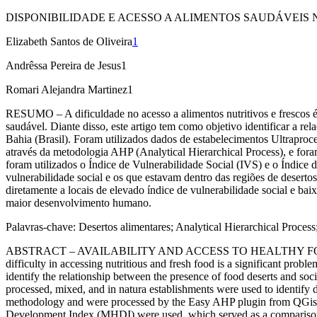
DISPONIBILIDADE E ACESSO A ALIMENTOS SAUDÁVEIS 
Elizabeth Santos de Oliveira
1
Andrêssa Pereira de Jesus
1
Romari Alejandra Martinez
1
RESUMO
– A dificuldade no acesso a alimentos nutritivos e fresco
saudável. Diante disso, este artigo tem como objetivo identificar a r
Bahia (Brasil). Foram utilizados dados de estabelecimentos Ultraproc
através da metodologia AHP (
Analytical Hierarchical Process
), e for
foram utilizados o Índice de Vulnerabilidade Social (IVS) e o Índ
vulnerabilidade social e os que estavam dentro das regiões de desert
diretamente a locais de elevado índice de vulnerabilidade social e b
maior desenvolvimento humano.
Palavras-chave:
Desertos alimentares;
Analytical Hierarchical Process
ABSTRACT
–
AVAILABILITY AND ACCESS TO HEALTHY FO
difficulty in accessing nutritious and fresh food is a significant probl
identify the relationship between the presence of food deserts and soci
processed, mixed, and
in natura
establishments were used to identify 
methodology and were processed by the
Easy AHP plugin
from
QGis
Development Index (MHDI) were used, which served as a comparison too