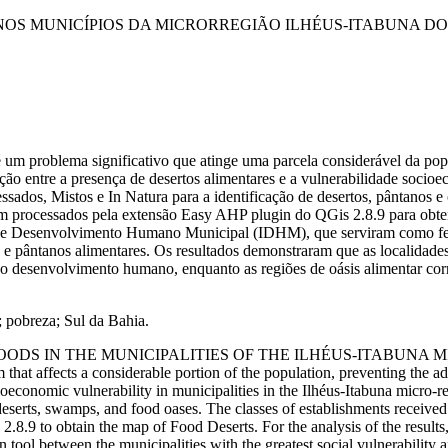
NOS MUNICÍPIOS DA MICRORREGIÃO ILHÉUS-ITABUNA DO 
s é um problema significativo que atinge uma parcela considerável da 
elação entre a presença de desertos alimentares e a vulnerabilidade soc
essados, Mistos e
In Natura
para a identificação de desertos, pântanos e
am processados pela extensão
Easy AHP plugin
do
QGis 2.8.9
para obte
ice de Desenvolvimento Humano Municipal (IDHM), que serviram como f
os e pântanos alimentares. Os resultados demonstraram que as localidad
aixo desenvolvimento humano, enquanto as regiões de oásis alimentar c
; pobreza; Sul da Bahia.
ODS IN THE MUNICIPALITIES OF THE ILHÉUS-ITABUNA M
em that affects a considerable portion of the population, preventing the a
oeconomic vulnerability in municipalities in the Ilhéus-Itabuna micro-re
deserts, swamps, and food oases. The classes of establishments receive
 2.8.9
to obtain the map of Food Deserts.
For the analysis of the resul
l between the municipalities with the greatest social vulnerability a