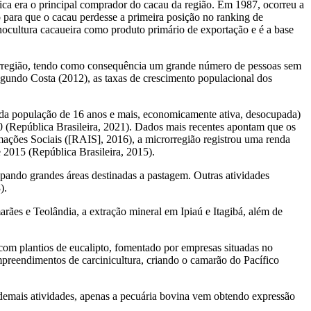
ica era o principal comprador do cacau da região. Em 1987, ocorreu a
o para que o cacau perdesse a primeira posição no
ranking
de
onocultura cacaueira como produto primário de exportação e
é
a base
rregião, tendo como consequência um grande número de pessoas sem
Segundo Costa (2012), as taxas de crescimento populacional dos
da população de 16 anos e mais, economicamente ativa, desocupada)
 (República Brasileira, 2021). Dados mais recentes apontam que os
ções Sociais ([RAIS], 2016), a microrregião registrou uma renda
2015 (República Brasileira, 2015).
upando grandes áreas destinadas a pastagem. Outras atividades
).
es e Teolândia, a extração mineral em Ipiaú e Itagibá, além de
com plantios de eucalipto, fomentado por empresas situadas no
mpreendimentos de carcinicultura, criando o camarão do Pacífico
s demais atividades, apenas a pecuária bovina vem obtendo expressão