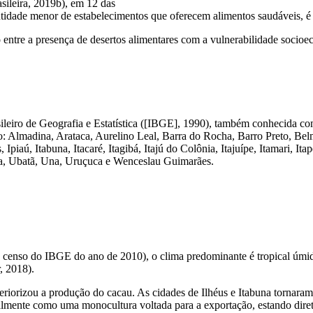
ileira, 2019b), em 12 das
quantidade menor de estabelecimentos que oferecem alimentos saudáveis
ção entre a presença de desertos alimentares com a vulnerabilidade soci
 Brasileiro de Geografia e Estatística ([IBGE], 1990), também conhecid
: Almadina, Arataca, Aurelino Leal, Barra do Rocha, Barro Preto, Be
 Ipiaú, Itabuna, Itacaré, Itagibá, Itajú do Colônia, Itajuípe, Itamari, Ita
aba, Ubatã, Una, Uruçuca e Wenceslau Guimarães.
 censo do IBGE do ano de 2010), o clima predominante é tropical úmid
, 2018).
 interiorizou a produção do cacau. As cidades de Ilhéus e Itabuna torna
almente como uma monocultura voltada para a exportação, estando direta