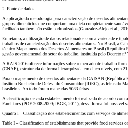
2. Fonte de dados
A aplicação da metodologia para caracterização de desertos alimentare
grupos alimentícios que comporiam uma dieta completamente saudável
facilitado também não estão padronizados (Gonzalez-Alejo
et al.
, 201
Entretanto, a utilização de dados relacionados com a variedade e tip
trabalhos de caracterização dos desertos alimentares. No Brasil, a C
técnico
Mapeamento dos Desertos
Alimentares no Brasil
(República Br
gestão governamental do setor do trabalho, instituída pelo Decreto nº
A RAIS 2016 oferece informações sobre o mercado de trabalho formal 
(CNAE), estruturada de forma hierarquizada em cinco níveis, com 21 s
Para o mapeamento de desertos alimentares da CAISAN (República Bra
Instituto Brasileiro de Defesa do Consumidor (IDEC), as feiras do Map
brasileiras. Ao todo foram mapeadas 5083 feiras.
A classificação de cada estabelecimento foi realizada de acordo com o
Familiares (POF 2008-2009; IBGE, 2011), dessa forma foi possível sab
Quadro I – Classificação dos estabelecimentos com serviços de alime
Table I – Classification of establishments that provide food services or s