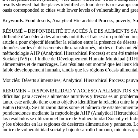
results showed that the places identified as food deserts or swamps co
oasis corresponded to cities with lower levels of vulnerability and g
Keywords:
Food deserts;
Analytical Hierarchical Process
; poverty; S
RÉSUMÉ
– DISPONIBILITÉ ET ACCÈS À DES ALIMENTS SA
difficulté d’accéder à des aliments nutritifs et frais est un problème 
article a pour objectif identifier la relation entre la présence de dése
données sur les
établissements ultra-transformés, mixtes et frais ont été
méthodologie AHP (
Analytical Hierarchical Process
) et ont été traité
Sociale (IVS) et l’Indice de D
éveloppement
Humain Municipal (IDHM) o
alimentaires et de marécages. Les résultats ont montré que les lieux i
faible développement humain, tandis que les régions d’oasis alimentai
Mot clés:
Déserts alimentaires;
Analytical Hierarchical Process
; pauvr
RESUMEN
– DISPONIBILIDAD Y ACCESO A ALIMENTOS S
dificultad para acceder a alimentos nutritivos y frescos es un proble
tanto, este artículo tiene como objetivo identificar la relación entre 
Bahia (Brasil). Se utilizaron datos sobre el número de establecimientos
ponderaciones mediante la metodología AHP (
Analytical Hierarchical
los resultados se utilizaron el Índice de Vulnerabilidad Social y el
y los ubicados en las regiones de desiertos alimentarios y pantanos. L
índice de vulnerabilidad social y bajo desarrollo humano, mientras q