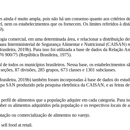
s ainda é muito ampla, pois não há um consenso quanto aos critérios de
, nem os estabelecimentos que os fornecem. Os limites referidos
à
dist
9).
ologia comercial, em uma determinada área, e relacionar a distribuição 
âmara Interministerial de Segurança Alimentar e Nutricional (CAISAN) r
asileira, 2019b). Para isso foi utilizada a base de dados da Relação 
 76 900/75 (República Brasileira, 1975).
de todos os municípios brasileiros. Nessa base, os estabelecimentos 
eções, 87 divisões, 285 grupos, 673 classes e 1301 subclasses.
sileira, 2019b) também foram incorporadas à base de dados do estudo 
a SAN produzido pela pesquisa eletrônica da CAISAN, e as feiras de ali
 perfil de alimentos que a população adquire em cada categoria. Para is
er os alimentos adquiridos pela população e os respectivos locais de a
ntação ou comercializa
ção de
alimentos no varejo.
ell food at retail.