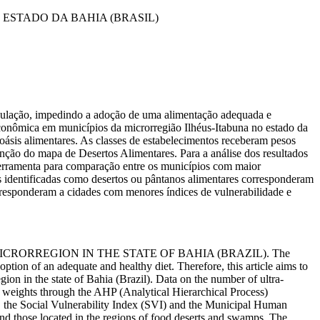
ESTADO DA BAHIA (BRASIL)
população, impedindo a adoção de uma alimentação adequada e
ioeconômica em municípios da microrregião Ilhéus-Itabuna no estado da
 oásis alimentares. As classes de estabelecimentos receberam pesos
nção do mapa de Desertos Alimentares. Para a análise dos resultados
erramenta para comparação entre os municípios com maior
es identificadas como desertos ou pântanos alimentares corresponderam
orresponderam a cidades com menores índices de vulnerabilidade e
ICRORREGION IN THE STATE OF BAHIA (BRAZIL).
The
doption of an adequate and healthy diet. Therefore, this article aims to
gion in the state of Bahia (Brazil). Data on the number of ultra-
d weights through the AHP (
Analytical Hierarchical Process
)
ts, the Social Vulnerability Index (SVI) and the Municipal Human
nd those located in the regions of food deserts and swamps. The