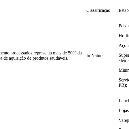
Classificação
Estab
Peixa
Horti
Açoug
ente processados representa mais de 50% da
Super
In Natura
ia de aquisição de produtos saudáveis.
além 
Minim
Servi
PR);
Lanch
Lojas
Varej