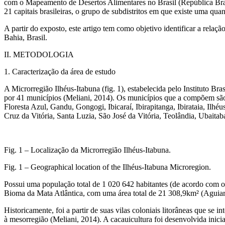
com o Mapeamento de Desertos Alimentares no Brasil (República Bras
21 capitais brasileiras, o grupo de subdistritos em que existe uma 
A partir do exposto, este artigo tem como objetivo identificar a rela
Bahia, Brasil.
II. METODOLOGIA
1. Caracterização da área de estudo
A Microrregião Ilhéus-Itabuna (fig. 1), estabelecida pelo Instituto
por 41 municípios (Meliani, 2014). Os municípios que a compõem são
Floresta Azul, Gandu, Gongogi, Ibicaraí, Ibirapitanga, Ibirataia, Ilhéus,
Cruz da Vitória, Santa Luzia, São José da Vitória, Teolândia, Ubait
Fig. 1 – Localização da Microrregião Ilhéus-Itabuna.
Fig. 1 – Geographical location of the Ilhéus-Itabuna Microregion.
Possui uma população total de 1
020 642 habitantes (de acordo com o
Bioma da Mata Atlântica, com uma área total de 21 308,9km² (Aguiar
Historicamente, foi a partir de suas vilas coloniais litorâneas que se
à mesorregião (Meliani, 2014). A cacauicultura foi desenvolvida inici