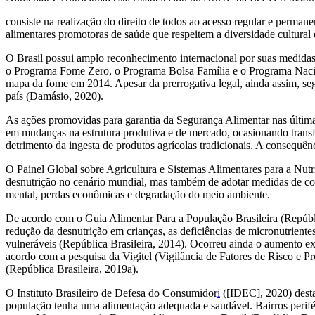
consiste na realização do direito de todos ao acesso regular e perman
alimentares promotoras de saúde que respeitem a diversidade cultural 
O Brasil possui amplo reconhecimento internacional por suas medidas 
o Programa Fome Zero, o Programa Bolsa Família e o Programa Naciona
mapa da fome em 2014. Apesar da prerrogativa legal, ainda assim, s
país (Damásio, 2020).
As ações promovidas para garantia da Segurança Alimentar nas últimas
em mudanças na estrutura produtiva e de mercado, ocasionando trans
detrimento da ingesta de produtos agrícolas tradicionais. A consequê
O Painel Global sobre Agricultura e Sistemas Alimentares para a Nutr
desnutrição no cenário mundial, mas também de adotar medidas de cont
mental, perdas econômicas e degradação do meio ambiente.
De acordo com o Guia Alimentar Para a População Brasileira (Repúblic
redução da desnutrição em crianças, as deficiências de micronutrient
vulneráveis (República Brasileira, 2014). Ocorreu ainda o aumento exp
acordo com a pesquisa da Vigitel (Vigilância de Fatores de Risco e P
(República Brasileira, 2019a).
O Instituto Brasileiro de Defesa do Consumidor
i
([IDEC], 2020) destac
população tenha uma alimentação adequada e saudável. Bairros perifér