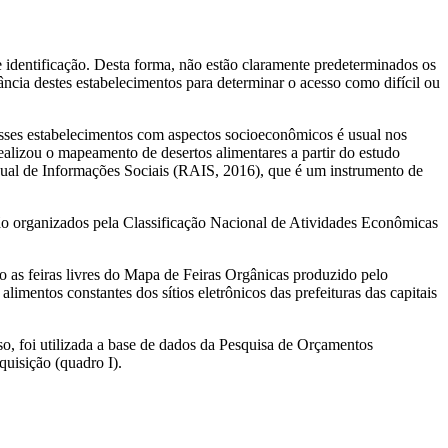
 identificação. Desta forma, não est
ão
claramente predeterminados os
ância destes estabelecimentos para determinar o acesso como difícil ou
desses estabelecimentos com aspectos socioeconômicos é usual nos
ealizou o mapeamento de desertos alimentares a partir do estudo
Anual de Informações Sociais (RAIS, 2016), que é um instrumento de
são organizados pela Classificação Nacional de Atividades Econômicas
as feiras livres do Mapa de Feiras Orgânicas produzido pelo
mentos constantes dos sítios eletrônicos das prefeituras das capitais
so, foi utilizada a base de dados da Pesquisa de Orçamentos
quisição (quadro I).