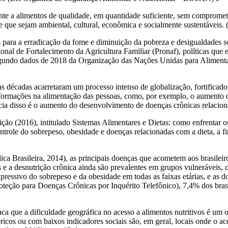
ente a alimentos de qualidade, em quantidade suficiente, sem compromet
e que sejam ambiental, cultural, econômica e socialmente sustentáveis. 
para a erradicação da fome e diminuição da pobreza e desigualdades soc
l de Fortalecimento da Agricultura Familiar (Pronaf), políticas que e
egundo dados de 2018 da Organização das Nações Unidas para Alimenta
 décadas acarretaram um processo intenso de globalização, fortificado 
formações na alimentação das pessoas, como, por exemplo, o aumento 
ncia disso é o aumento do desenvolvimento de doenças crônicas relacion
ição (2016), intitulado
Sistemas Alimentares e Dietas: como enfrentar o
role do sobrepeso, obesidade e doenças relacionadas com a dieta, a fi
a Brasileira, 2014), as principais doenças que acometem aos brasileir
es e a desnutrição crônica ainda são prevalentes em grupos vulneráveis
ressivo do sobrepeso e da obesidade em todas as faixas etárias, e as do
roteção para Doenças Crônicas por Inquérito Telefônico), 7,4% dos bras
a que a dificuldade geográfica no acesso a alimentos nutritivos é um o
icos ou com baixos indicadores sociais são, em geral, locais onde o ac