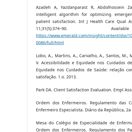
Azadeh A, Yazdanparast R, Abdolhossein Z
intelligent algorithm for optimizing emerg
patient satisfaction. Int J Health Care Qual A
11;31(5):374–90. Ava
https://www.emerald.com/insight/content/doi/1
0086/full/html
Lobo, A., Martins, A., Carvalho, A., Santos, M.,
V. Acessibilidade e Equidade nos Cuidados de
Equidade nos Cuidados de Saúde: relação co
satisfação. 1.o. 2013.
Park DA. Client Satisfaction Evaluation. Empl Assi
Ordem dos Enfermeiros. Regulamento das 
Enfermeiro Especialista. Diário da República, 2a
Mesa do Colégio de Especialidade de Enferm
Ordem dos Enfermeiros. Regulamento dos Pa