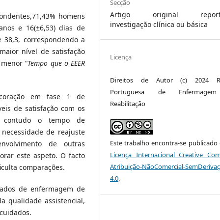
Secção
Artigo original report
spondentes,71,43% homens
investigação clínica ou básica
anos e 16(±6,53) dias de
e 38,3, correspondendo a
maior nível de satisfação
Licença
 menor “
Tempo que o EEER
Direitos de Autor (c) 2024 Re
Portuguesa de Enfermage
 coração em fase 1 de
Reabilitação
veis de satisfação com os
o, contudo o tempo de
 necessidade de reajuste
Este trabalho encontra-se publicado
nvolvimento de outras
Licença Internacional Creative C
rar este aspeto. O facto
Atribuição-NãoComercial-SemDeriva
ficulta comparações.
4.0
.
idados de enfermagem de
a qualidade assistencial,
 cuidados.