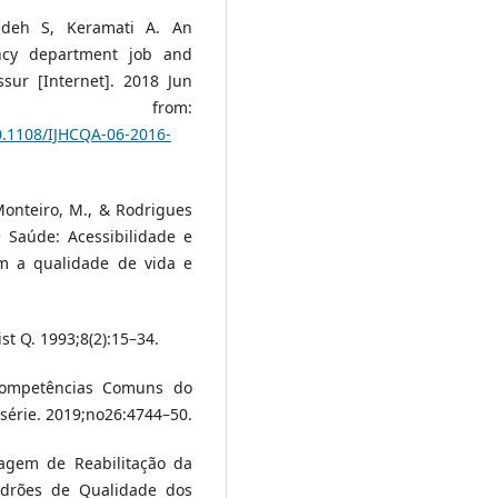
adeh S, Keramati A. An
ency department job and
ssur [Internet]. 2018 Jun
ilable from:
0.1108/IJHCQA-06-2016-
 Monteiro, M., & Rodrigues
 Saúde: Acessibilidade e
m a qualidade de vida e
st Q. 1993;8(2):15–34.
Competências Comuns do
 série. 2019;no26:4744–50.
agem de Reabilitação da
drões de Qualidade dos