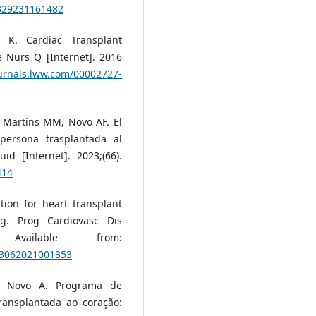
6329231161482
 K. Cardiac Transplant
 Nurs Q [Internet]. 2016
ournals.lww.com/00002727-
 Martins MM, Novo AF. El
persona trasplantada al
id [Internet]. 2023;(66).
414
tion for heart transplant
ing. Prog Cardiovasc Dis
 Available from:
033062021001353
M, Novo A. Programa de
ransplantada ao coração: