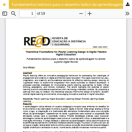
Fundamentos teóricos para o desenho lúdico da aprendizagem no ensino superior digital flexível