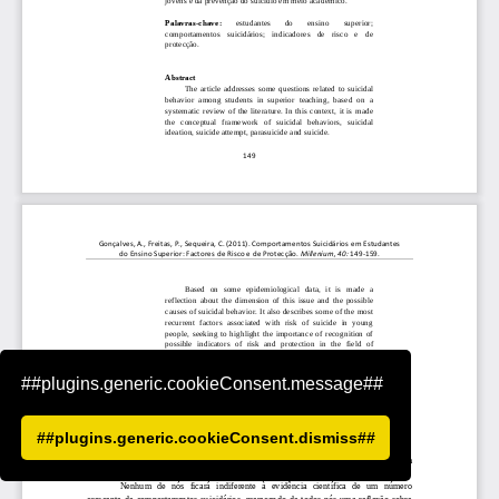
##plugins.generic.cookieConsent.message##
##plugins.generic.cookieConsent.dismiss##