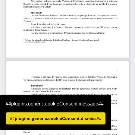
##plugins.generic.cookieConsent.message##
##plugins.generic.cookieConsent.dismiss##