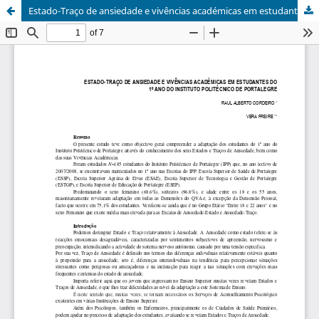
Estado-Traço de ansiedade e vivências académicas em estudantes do 1º ano do Instituto Politécnico de Portalegre