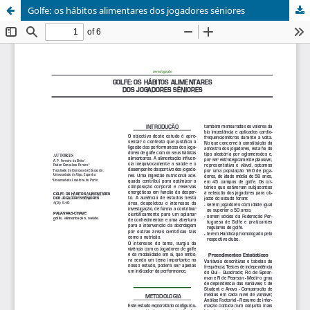
Golfe: os hábitos alimentares dos jogadores séniores