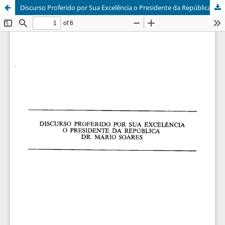
Discurso Proferido por Sua Excelência o Presidente da República, na Sessão Solene de Abertura do CDN 1991/1992