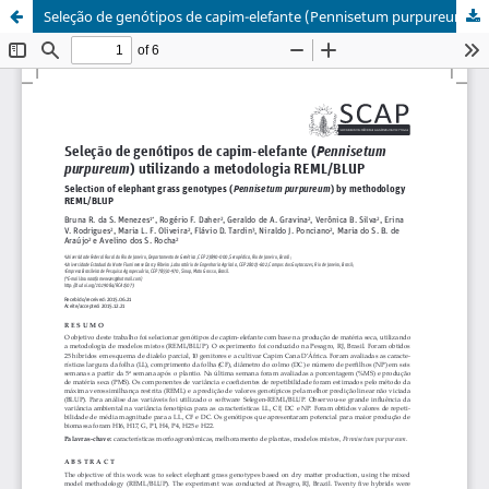
Seleção de genótipos de capim-elefante (Pennisetum purpureum) utilizando a metodologia REML/BLUP