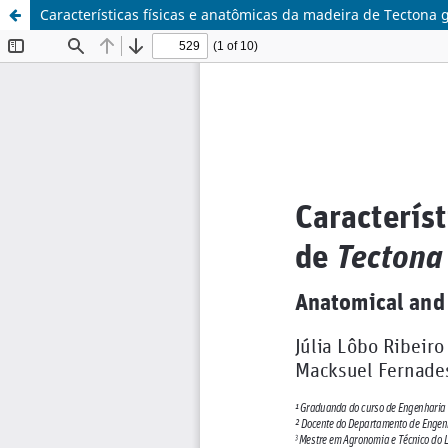
Características físicas e anatômicas da madeira de Tectona g