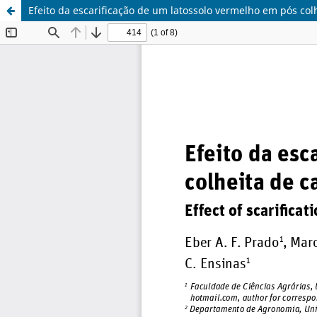
Efeito da escarificação de um latossolo vermelho em pós col