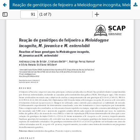
Reação de genótipos de feijoeiro a Meloidogyne incognita, Meloidogyne javanica e Meloidogyne enterolobii