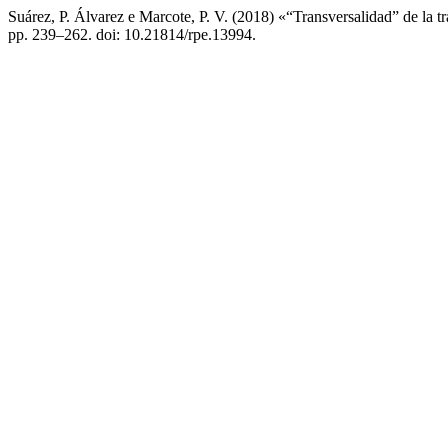
Suárez, P. Álvarez e Marcote, P. V. (2018) «“Transversalidad” de la tra
pp. 239–262. doi: 10.21814/rpe.13994.