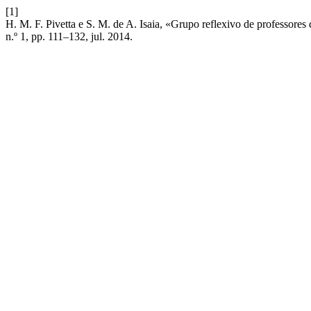
[1]
H. M. F. Pivetta e S. M. de A. Isaia, «Grupo reflexivo de professore
n.º 1, pp. 111–132, jul. 2014.