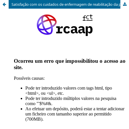
Satisfação com os cuidados de enfermagem de reabilitação da pessoa submetida a transplante cardíaco