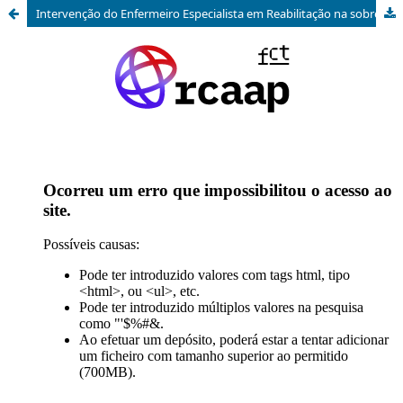
Intervenção do Enfermeiro Especialista em Reabilitação na sobrecarga do familiar cuidador: Scoping Review