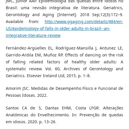
JMC, Junior AAP. Epidemiologia das quedas entre idosos no
Brasil: uma revisão integrativa de literatura. Geriatrics,
Gerontology and Aging [Internet]. 2018 Sep;12(3):172–9.
Available from:
http://www.ggaging.com/details/484/en-
US/epidemiology-of-falls-in-older-adults-in-brazil--an-
integrative-literature-review
Fernández-Argüelles EL, Rodríguez-Mansilla J, Antunez LE,
Garrido-Ardila EM, Muñoz RP. Effects of dancing on the risk
of falling related factors of healthy older adults: A
systematic review. Vol. 60, Archives of Gerontology and
Geriatrics. Elsevier Ireland Ltd; 2015. p. 1–8.
Amorim JSC. Medidas de Desempenho Físico e Funcional de
Pessoas Idosas. 2022.
Santos CA de S, Dantas EHM, Costa LFGR. Alterações
Anatómicas do Envelhecimento. In: Prevenção de quedas
em idosos. 2020. p. 13–26.