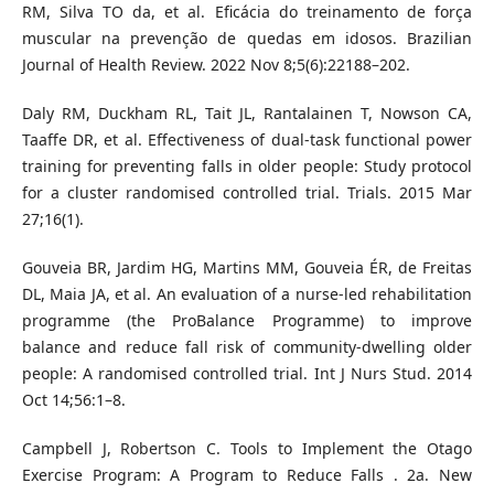
RM, Silva TO da, et al. Eficácia do treinamento de força
muscular na prevenção de quedas em idosos. Brazilian
Journal of Health Review. 2022 Nov 8;5(6):22188–202.
Daly RM, Duckham RL, Tait JL, Rantalainen T, Nowson CA,
Taaffe DR, et al. Effectiveness of dual-task functional power
training for preventing falls in older people: Study protocol
for a cluster randomised controlled trial. Trials. 2015 Mar
27;16(1).
Gouveia BR, Jardim HG, Martins MM, Gouveia ÉR, de Freitas
DL, Maia JA, et al. An evaluation of a nurse-led rehabilitation
programme (the ProBalance Programme) to improve
balance and reduce fall risk of community-dwelling older
people: A randomised controlled trial. Int J Nurs Stud. 2014
Oct 14;56:1–8.
Campbell J, Robertson C. Tools to Implement the Otago
Exercise Program: A Program to Reduce Falls . 2a. New