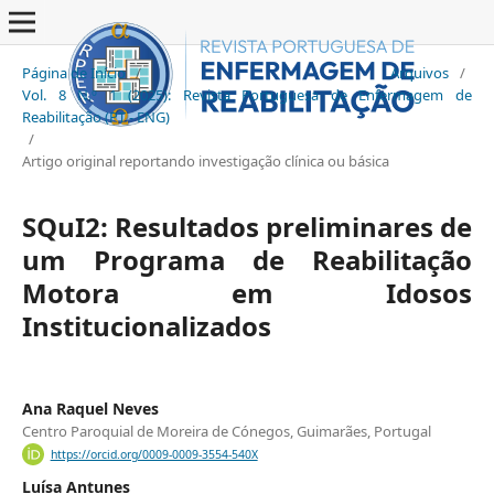
Página de Início
/
Arquivos
/
Vol. 8 N.º 1 (2025): Revista Portuguesa de Enfermagem de
Reabilitação (PT - ENG)
/
Artigo original reportando investigação clínica ou básica
SQuI2: Resultados preliminares de
um Programa de Reabilitação
Motora em Idosos
Institucionalizados
Ana Raquel Neves
Centro Paroquial de Moreira de Cónegos, Guimarães, Portugal
https://orcid.org/0009-0009-3554-540X
Luísa Antunes