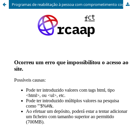
Programas de reabilitação à pessoa com comprometimento cognitivo pós-AVC: revisão integrativa da literatura