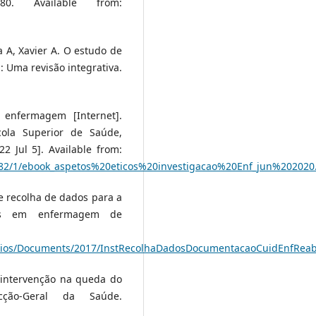
7–80. Available from:
ra A, Xavier A. O estudo de
Uma revisão integrativa.
 enfermagem [Internet].
scola Superior de Saúde,
 Jul 5]. Available from:
782/1/ebook_aspetos%20eticos%20investigacao%20Enf_jun%202020
e recolha de dados para a
dos em enfermagem de
gios/Documents/2017/InstRecolhaDadosDocumentacaoCuidEnfReabil
 intervenção na queda do
cção-Geral da Saúde.