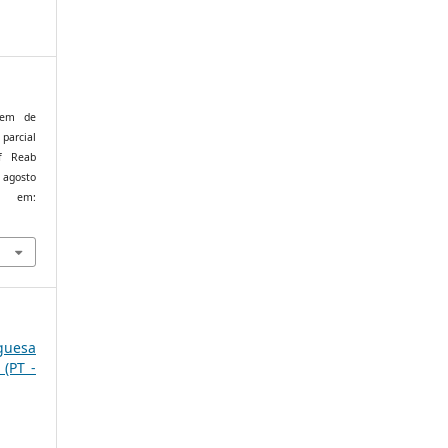
gem de
parcial
f Reab
e agosto
l em:
uguesa
(PT -