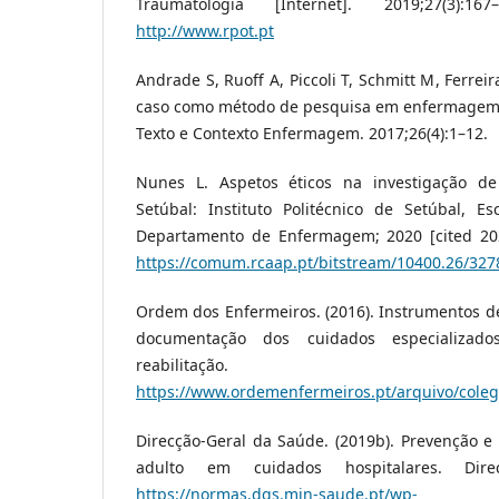
Traumatologia [Internet]. 2019;27(3):16
http://www.rpot.pt
Andrade S, Ruoff A, Piccoli T, Schmitt M, Ferrei
caso como método de pesquisa em enfermagem: 
Texto e Contexto Enfermagem. 2017;26(4):1–12.
Nunes L. Aspetos éticos na investigação de
Setúbal: Instituto Politécnico de Setúbal, E
Departamento de Enfermagem; 2020 [cited 2022
https://comum.rcaap.pt/bitstream/10400.26/32
Ordem dos Enfermeiros. (2016). Instrumentos d
documentação dos cuidados especializa
reabilitação.
https://www.ordemenfermeiros.pt/arquivo/cole
Direcção-Geral da Saúde. (2019b). Prevenção e
adulto em cuidados hospitalares. Dire
https://normas.dgs.min-saude.pt/wp-