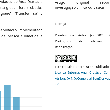
vidades de Vida Diárias e
Artigo original report
investigação clínica ou básica
ta global, foram obtidos
iene”, “Transferir-se” e
Licença
abilitação implementado
Direitos de Autor (c) 2025 Re
e da pessoa submetida a
Portuguesa de Enfermage
Reabilitação
Este trabalho encontra-se publicado
Licença Internacional Creative C
Atribuição-NãoComercial-SemDeriva
4.0
.