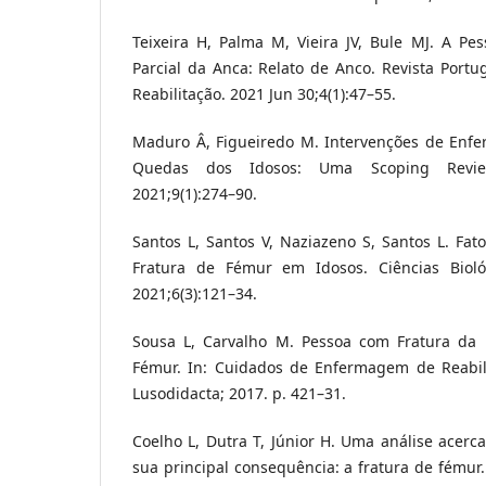
Teixeira H, Palma M, Vieira JV, Bule MJ. A Pe
Parcial da Anca: Relato de Anco. Revista Por
Reabilitação. 2021 Jun 30;4(1):47–55.
Maduro Â, Figueiredo M. Intervenções de Enf
Quedas dos Idosos: Uma Scoping Review
2021;9(1):274–90.
Santos L, Santos V, Naziazeno S, Santos L. Fat
Fratura de Fémur em Idosos. Ciências Biol
2021;6(3):121–34.
Sousa L, Carvalho M. Pessoa com Fratura da 
Fémur. In: Cuidados de Enfermagem de Reabil
Lusodidacta; 2017. p. 421–31.
Coelho L, Dutra T, Júnior H. Uma análise acer
sua principal consequência: a fratura de fémur.