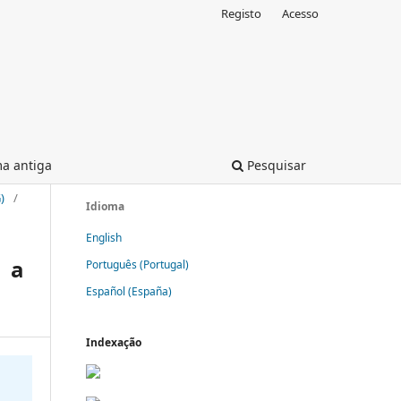
Registo
Acesso
ma antiga
Pesquisar
)
/
Idioma
English
 a
Português (Portugal)
Español (España)
Indexação