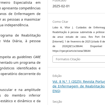
Publicado
meiro Especialista em
2025-02-01
ue apresenta competências
planos de Enfermagem de
r as pessoas a maximizar
Como Citar
sua independência.
Lobo A, Vítor J. Cuidados de Enferma
Reabilitação à pessoa submetida a prótese 
rograma de Reabilitação
da anca: estudo de caso. Rev Port En
e Vida Diária, à pessoa
[Internet]. 1 de fevereiro de 2025 [citado 8 d
de 2026];8(1):e38644. Disponíve
https://rper.pt/article/view/38644
espeita as
guidelines CARE
Formatos Citação
plementado um programa de
nósticos identificados e
-operatório decorrente do
Edição
Vol. 8 N.º 1 (2025): Revista Port
de Enfermagem de Reabilitação 
muscular e na amplitude
ENG)
res do membro inferior
 estático e dinâmico e da
Secção