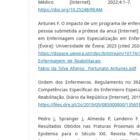
Médico [Internet]. 2022;4:1–7.
https://doi.org/10.25248/REAM
Antunes F. O impacto de um programa de enfer
pessoa submetida a prótese da anca [Internet]
em Enfermagem com Especialização em Enfer
[Évora]: Universidade de Évora; 2023 [cited 202
https://dspace.uevora.pt/rdpc/bitstream/10174
Enfermagem_de_Reabilitacao-
Fabio_da_Silva_Afonso__Fortunato_Antunes.pdf
Ordem dos Enfermeiros. Regulamento no 392
Competências Específicas do Enfermeiro Espec
Reabilitação. Diário da República [Internet]. 20
https://files.dre.pt/2s/2019/05/085000000/13565
Pedro J, Spranger J, Almeida P, Landeiro F.
Resultados Obtidos nas Fraturas Proximais
Epidemia para o Século XXI. Revista Por