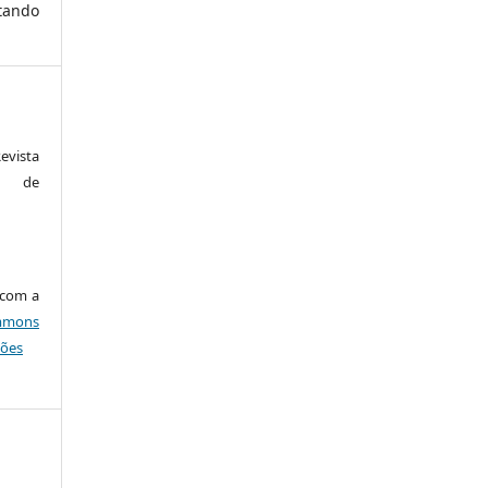
ando
vista
m de
 com a
ommons
ções