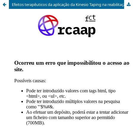
Efeitos terapêuticos da aplicação da Kinesio Taping na reabilitação do doente pós-AVC: Scoping Review