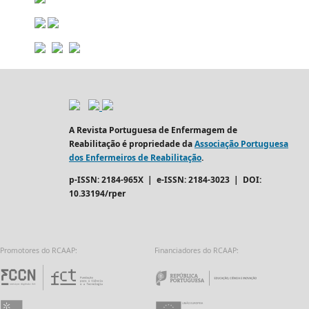
A Revista Portuguesa de Enfermagem de
Reabilitação é propriedade da
Associação Portuguesa
dos Enfermeiros de Reabilitação
.
p-ISSN: 2184-965X | e-ISSN: 2184-3023 | DOI:
10.33194/rper
Promotores do RCAAP:
Financiadores do RCAAP:
Fundação para a Ciência e a Tecnologia - 
Repúbl
Universidade do Minho
União Europeia