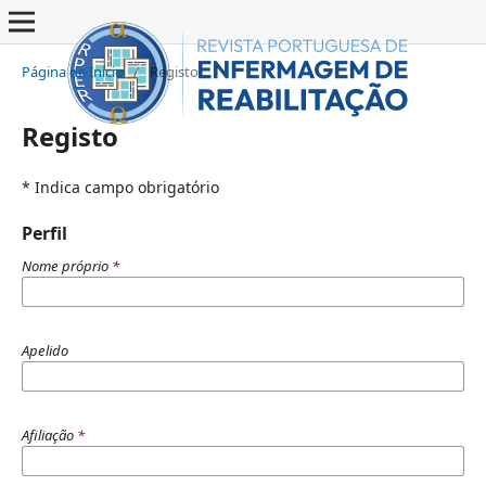
Página de Início
/
Registo
Registo
* Indica campo obrigatório
Perfil
Nome próprio
*
Apelido
Afiliação
*