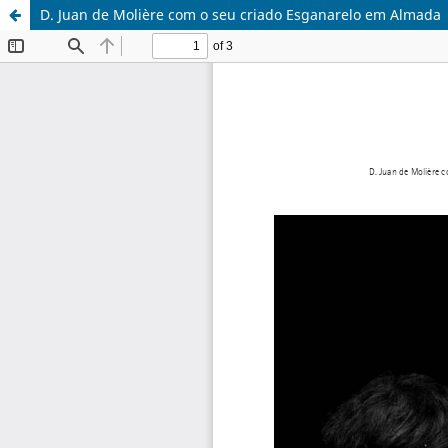
D. Juan de Molière com o seu criado Esganarelo em Almada