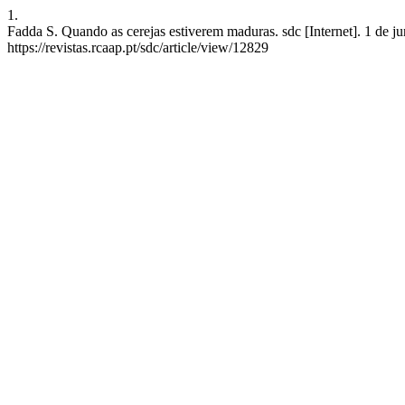
1.
Fadda S. Quando as cerejas estiverem maduras. sdc [Internet]. 1 de j
https://revistas.rcaap.pt/sdc/article/view/12829