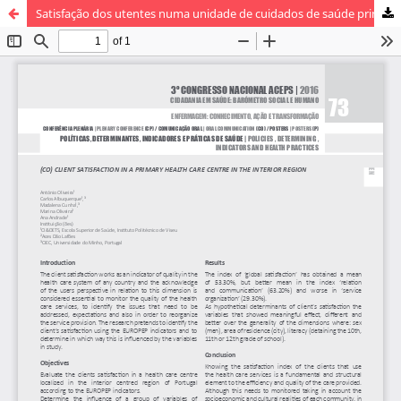
Satisfação dos utentes numa unidade de cuidados de saúde primários do interior