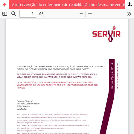
A intervenção do enfermeiro de reabilitação no desmame ventilatório difícil do doente crítico