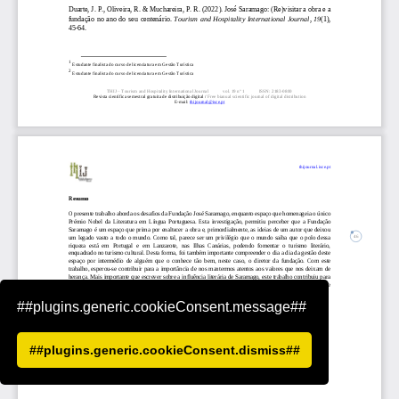
##plugins.generic.cookieConsent.message##
##plugins.generic.cookieConsent.dismiss##