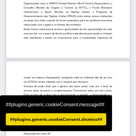
##plugins.generic.cookieConsent.message##
##plugins.generic.cookieConsent.dismiss##