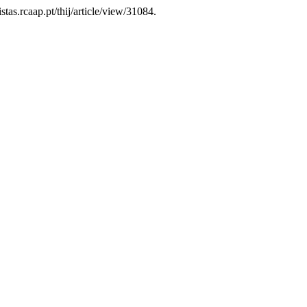
stas.rcaap.pt/thij/article/view/31084.