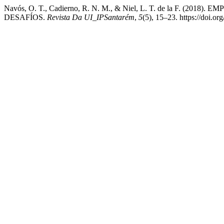
Navós, O. T., Cadierno, R. N. M., & Niel, L. T. de la F.
DESAFÍOS.
Revista Da UI_IPSantarém
,
5
(5), 15–23. https://doi.or