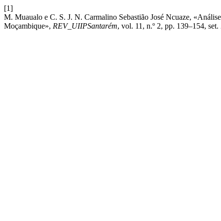
[1]
M. Muaualo e C. S. J. N. Carmalino Sebastião José Ncuaze, «Análise
Moçambique»,
REV_UIIPSantarém
, vol. 11, n.º 2, pp. 139–154, set.