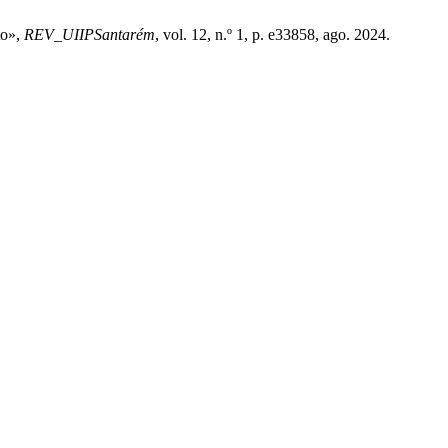
to»,
REV_UIIPSantarém
, vol. 12, n.º 1, p. e33858, ago. 2024.