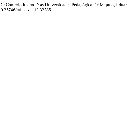
a De Controlo Interno Nas Universidades Pedagógica De Maputo, Edu
:10.25746/ruiips.v11.i2.32785.