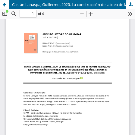
Castán Lanaspa, Guillermo. 2020. La construcción de la idea de la Peste Negra (1348-1350) como catástrofe demográfica en la historiografía española