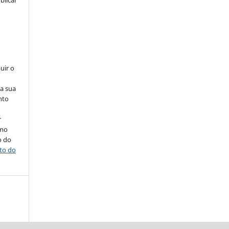
blicar
uir o
na sua
nto
r
omo
o do
ito do