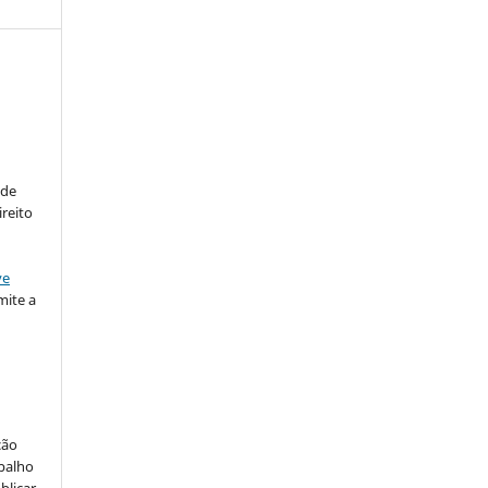
:
 de
ireito
ve
ite a
ção
abalho