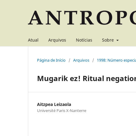
Atual
Arquivos
Notícias
Sobre
Página de Início
/
Arquivos
/
1998: Número especia
Mugarik ez! Ritual negatio
Aitzpea Leizaola
Université Paris X-Nanterre