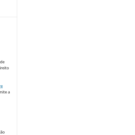
:
 de
ireito
ve
ite a
ção