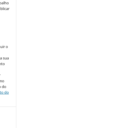
abalho
blicar
uir o
na sua
nto
r
omo
o do
ito do