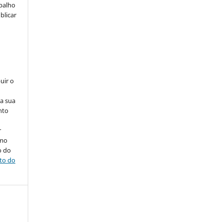
abalho
blicar
uir o
na sua
nto
r
omo
o do
ito do