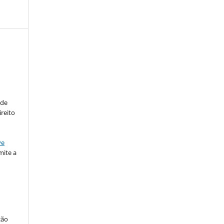
:
 de
ireito
ve
ite a
ção