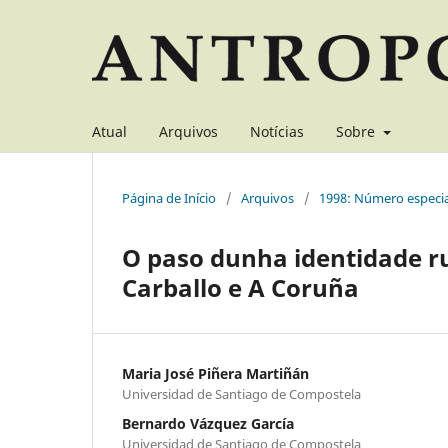
Atual
Arquivos
Notícias
Sobre
Página de Início
/
Arquivos
/
1998: Número especia
O paso dunha identidade ru
Carballo e A Coruña
Maria José Piñera Martiñán
Universidad de Santiago de Compostela
Bernardo Vázquez García
Universidad de Santiago de Compostela