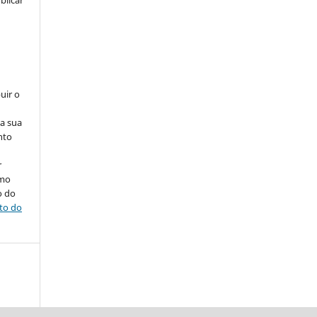
blicar
uir o
na sua
nto
r
omo
o do
ito do