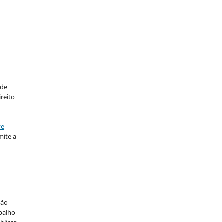
:
 de
ireito
ve
ite a
ção
abalho