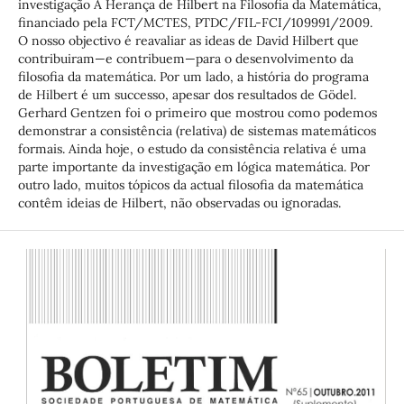
investigação A Herança de Hilbert na Filosofia da Matemática,
financiado pela FCT/MCTES, PTDC/FIL-FCI/109991/2009.
O nosso objectivo é reavaliar as ideas de David Hilbert que
contribuiram—e contribuem—para o desenvolvimento da
filosofia da matemática. Por um lado, a história do programa
de Hilbert é um successo, apesar dos resultados de Gödel.
Gerhard Gentzen foi o primeiro que mostrou como podemos
demonstrar a consistência (relativa) de sistemas matemáticos
formais. Ainda hoje, o estudo da consistência relativa é uma
parte importante da investigação em lógica matemática. Por
outro lado, muitos tópicos da actual filosofia da matemática
contêm ideias de Hilbert, não observadas ou ignoradas.