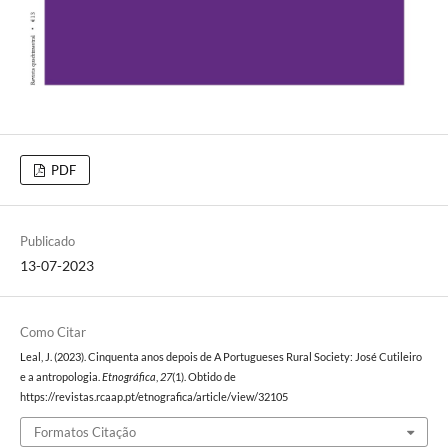
PDF
Publicado
13-07-2023
Como Citar
Leal, J. (2023). Cinquenta anos depois de A Portugueses Rural Society: José Cutileiro
e a antropologia.
Etnográfica
,
27
(1). Obtido de
https://revistas.rcaap.pt/etnografica/article/view/32105
Formatos Citação