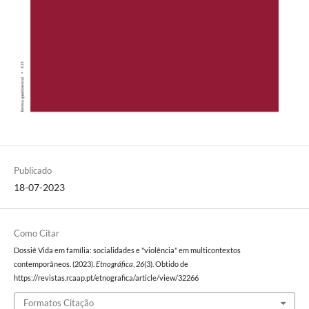
Publicado
18-07-2023
Como Citar
Dossiê Vida em família: socialidades e "violência" em multicontextos
contemporâneos. (2023).
Etnográfica
,
26
(3). Obtido de
https://revistas.rcaap.pt/etnografica/article/view/32266
Formatos Citação